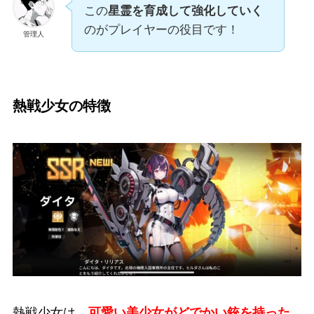
この
星霊を育成して強化していく
のがプレイヤーの役目です！
管理人
熱戦少女の特徴
熱戦少女は、
可愛い美少女がどでかい銃を持った