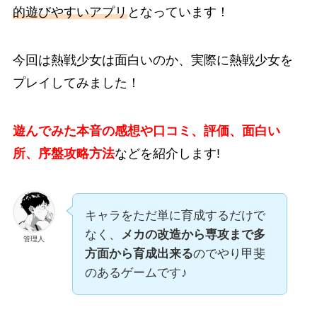
的遊びやすいアプリ
となっています！
今回は熱戦少女は
面白い
のか、
実際に熱戦少女を
プレイしてみました！
遊んでみた本音の感想や口コミ、評価、面白い
所、序盤攻略
方法
などを紹介します!
キャラをただ単に育成するだけで
なく、
メカの改造から専攻まで多
管理人
方面から育成出来る
のでやり甲斐
のあるゲームです♪