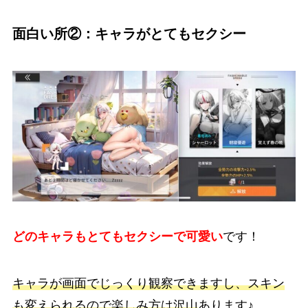
面白い所②：キャラがとてもセクシー
どのキャラもとてもセクシーで可愛い
です！
キャラが画面でじっくり観察できますし、スキン
も変えられるので楽しみ方は沢山
あります♪