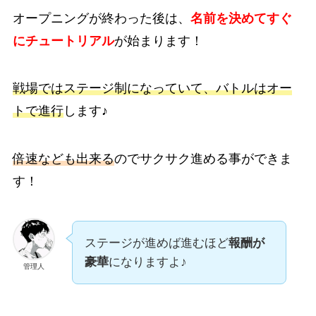
オープニングが終わった後は、
名前を決めてすぐ
にチュートリアル
が始まります！
戦場ではステージ制になっていて、バトルはオー
トで進行
します♪
倍速なども出来る
のでサクサク進める事ができま
す！
ステージが進めば進むほど
報酬が
豪華
になりますよ♪
管理人