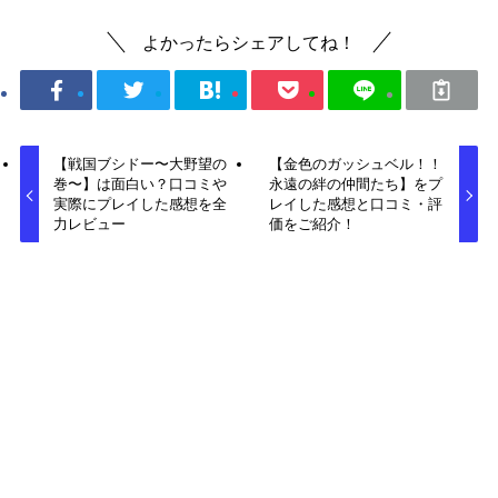
よかったらシェアしてね！
【戦国ブシドー〜大野望の
【金色のガッシュベル！！
巻〜】は面白い？口コミや
永遠の絆の仲間たち】をプ
実際にプレイした感想を全
レイした感想と口コミ・評
力レビュー
価をご紹介！