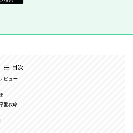
目次
レビュー
様！
序盤攻略
！