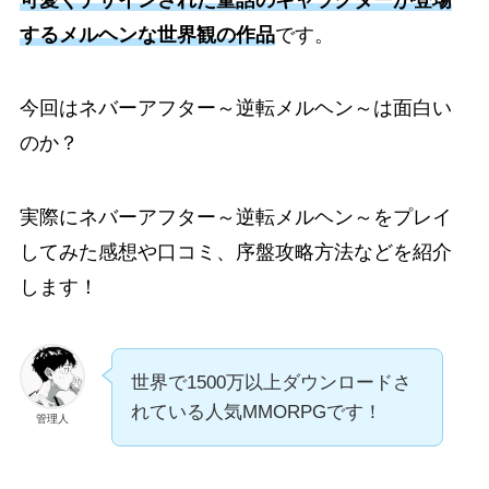
するメルヘンな世界観の作品
です。
今回はネバーアフター～逆転メルヘン～は
面白い
のか？
実際にネバーアフター～逆転メルヘン～をプレイ
してみた
感想
や
口コミ、
序盤
攻略
方法などを紹介
します！
世界で1500万以上ダウンロードさ
れている人気MMORPGです！
管理人