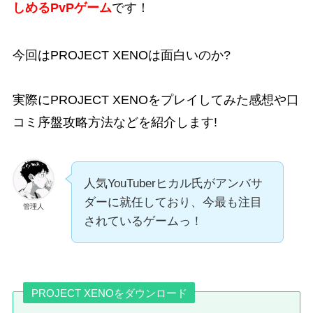
しめるPvPゲーム
です！
今回はPROJECT XENOは
面白い
のか?
実際にPROJECT XENOをプレイしてみた
感想
や
口
コミ
序盤
攻略
方法などを紹介します!
人気YouTuberヒカル氏がアンバサ
ダーに就任しており、今最も注目
管理人
されているゲームっ！
PROJECT XENOをダウンロード