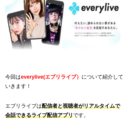
今回は
everylive(エブリライブ）
について紹介して
いきます！
エブリライブは
配信者と視聴者がリアルタイムで
会話できるライブ配信アプリ
です。