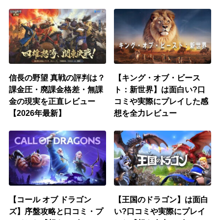
信長の野望 真戦の評判は？
【キング・オブ・ビース
課金圧・廃課金格差・無課
ト：新世界】は面白い?口
金の現実を正直レビュー
コミや実際にプレイした感
【2026年最新】
想を全力レビュー
【コール オブ ドラゴン
【王国のドラゴン】は面白
ズ】序盤攻略と口コミ・プ
い?口コミや実際にプレイ