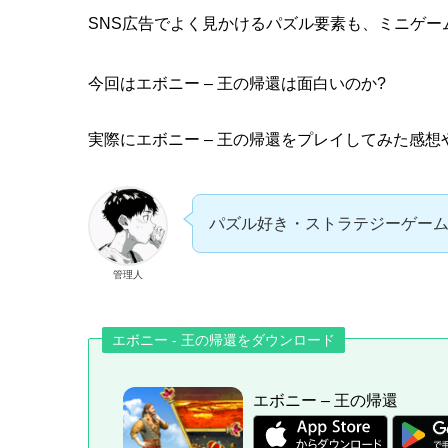
SNS広告でよく見かけるパズル要素も、ミニゲ
今回はエボニー – 王の帰還は
面白い
のか?
実際にエボニー – 王の帰還をプレイしてみた
感想
パズル好き・ストラテジーゲー
管理人
エボニー - 王の帰還
をダウンロード
エボニー – 王の帰還