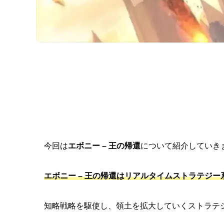
今回は
エボニー – 王の帰還
について紹介していき
エボニー – 王の帰還はリアルタイムストラテジー系
知略戦略を駆使し、領土を拡大していくストラテジ