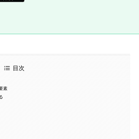
目次
要素
る