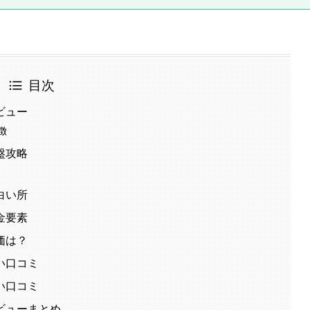
目次
ビュー
徴
盤攻略
白い所
金要素
価は？
い口コミ
い口コミ
ビューまとめ