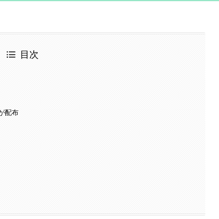
目次
が配布