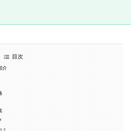
目次
紹介
略
素
？
コミ